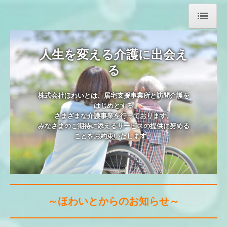
トップへ戻る
人生を変える介護に出会え
会社概要
る
居宅支援・訪問介護・訪問看護
株式会社ほわいとは、居宅支援事業所と訪問介護を
デイサービス
はじめとする

さまざまな介護事業を行っております。

老人ホーム
みなさまのご期待に添えるサービスの提供に努める
ことをお約束いたします。
障害支援
採用情報
重要事項説明書 運営規定
～ほわいとからのお知らせ～